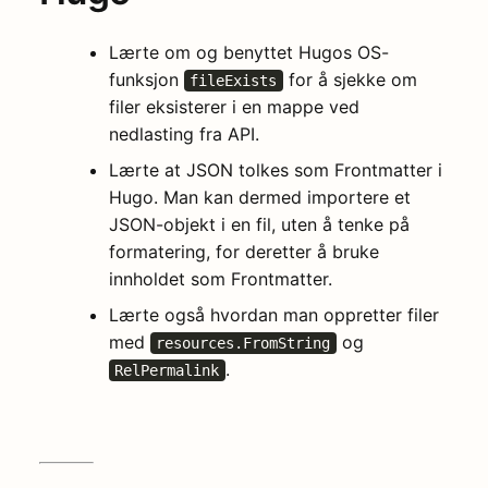
Lærte om og benyttet Hugos OS-
funksjon
for å sjekke om
fileExists
filer eksisterer i en mappe ved
nedlasting fra API.
Lærte at JSON tolkes som Frontmatter i
Hugo. Man kan dermed importere et
JSON-objekt i en fil, uten å tenke på
formatering, for deretter å bruke
innholdet som Frontmatter.
Lærte også hvordan man oppretter filer
med
og
resources.FromString
.
RelPermalink