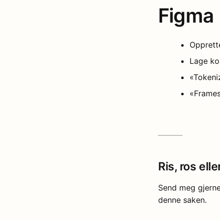
Figma
Opprette
Lage k
«Tokeni
«Frames
Ris, ros ell
Send meg gjern
denne saken.