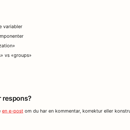
 variabler
omponenter
zation»
» vs «groups»
er respons?
e
en e-post
om du har en kommentar, korrektur eller konstrukt