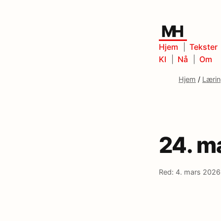
MH
Hjem
Tekster
KI
Nå
Om
Hjem
/
Læri
24. m
Red: 4. mars 2026