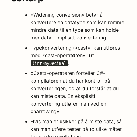
«Widening conversion» betyr å
konvertere en datatype som kan romme
mindre data til en type som kan holde
mer data - implisitt konvertering.
Typekonvertering («cast») kan utføres
med «cast-operatøren» “()”.
.
(int)myDecimal
«Cast»-operatøren forteller C#-
kompilatøren at du har kontroll på
konverteringen, og at du forstår at du
kan miste data. En eksplisitt
konvertering utfører man ved en
«narrowing».
Hvis man er usikker på å miste data, så
kan man utføre tester på to ulike måter
for sjekke resultatene.