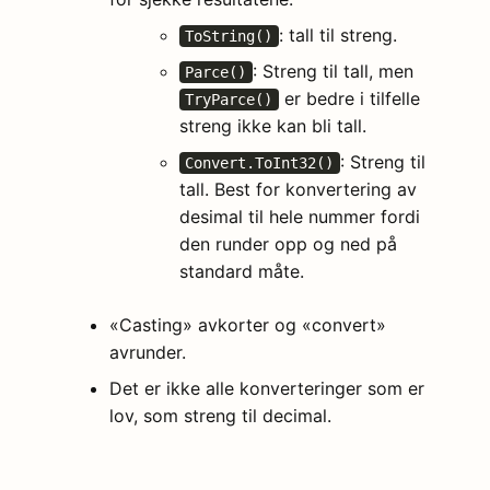
: tall til streng.
ToString()
: Streng til tall, men
Parce()
er bedre i tilfelle
TryParce()
streng ikke kan bli tall.
: Streng til
Convert.ToInt32()
tall. Best for konvertering av
desimal til hele nummer fordi
den runder opp og ned på
standard måte.
«Casting» avkorter og «convert»
avrunder.
Det er ikke alle konverteringer som er
lov, som streng til decimal.