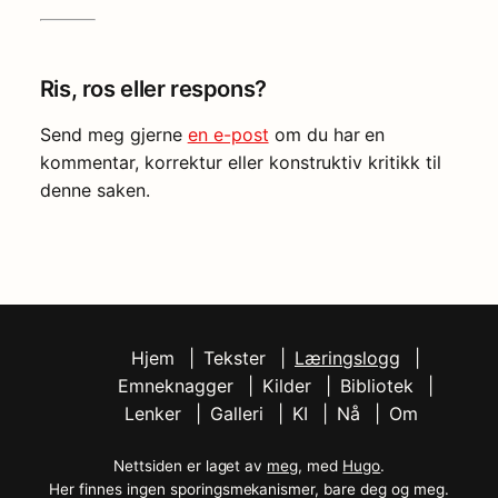
Ris, ros eller respons?
Send meg gjerne
en e-post
om du har en
kommentar, korrektur eller konstruktiv kritikk til
denne saken.
Hjem
Tekster
Læringslogg
Emneknagger
Kilder
Bibliotek
Lenker
Galleri
KI
Nå
Om
Nettsiden er laget av
meg
, med
Hugo
.
Her finnes ingen sporingsmekanismer, bare deg og meg.