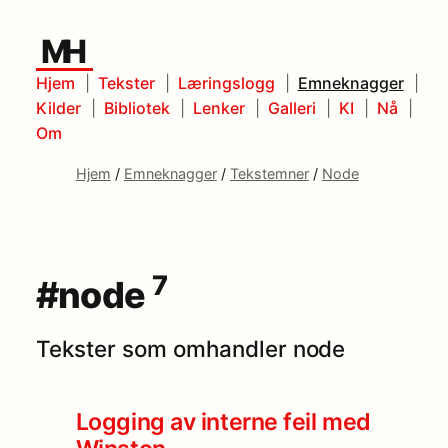
MH
Hjem
Tekster
Læringslogg
Emneknagger
Kilder
Bibliotek
Lenker
Galleri
KI
Nå
Om
Hjem
/
Emneknagger
/
Tekstemner
/
Node
7
#node
Tekster som omhandler node
Logging av interne feil med