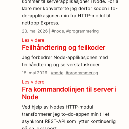
kommer til serverapplikasjoner i Node. For å
lære mer konverterte jeg derfor koden i to-
do-applikasjonen min fra HTTP-modul til
nettopp Express.
23. mai 2026 |
#node
,
#programmering
Les videre
Feilhåndtering og feilkoder
Jeg forbedrer Node-applikasjonen med
feilhåndtering og serverstatuskoder
15. mai 2026 |
#node
,
#programmering
Les videre
Fra kommandolinjen til server i
Node
Ved hjelp av Nodes HTTP-modul
transformerer jeg to-do-appen min til et
asynkront REST-API som lytter kontinuerlig
på en lokal port.