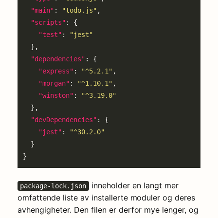
"main"
: 
"todo.js"
"scripts"
"test"
: 
"jest"
"dependencies"
"express"
: 
"^5.2.1"
"morgan"
: 
"^1.10.1"
"winston"
: 
"^3.19.0"
"devDependencies"
"jest"
: 
"^30.2.0"
inneholder en langt mer
package-lock.json
omfattende liste av installerte moduler og deres
avhengigheter. Den filen er derfor mye lenger, og