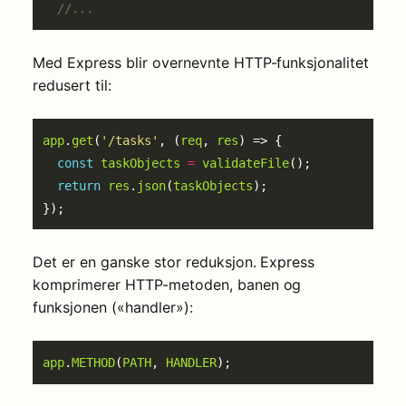
Med Express blir overnevnte HTTP-funksjonalitet
redusert til:
app
.
get
(
'/tasks'
, (
req
, 
res
const
taskObjects
=
validateFile
return
res
.
json
(
taskObjects
Det er en ganske stor reduksjon. Express
komprimerer HTTP-metoden, banen og
funksjonen («handler»):
app
.
METHOD
(
PATH
, 
HANDLER