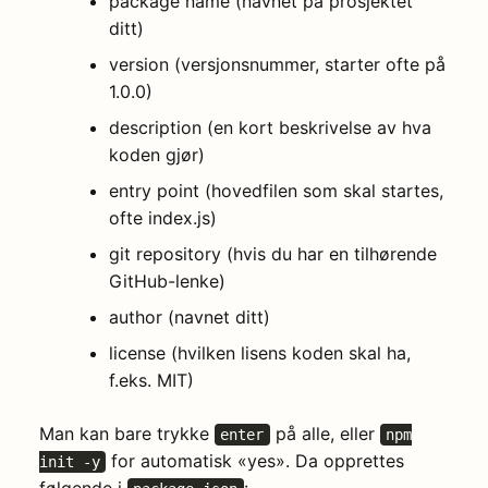
package name (navnet på prosjektet
ditt)
version (versjonsnummer, starter ofte på
1.0.0)
description (en kort beskrivelse av hva
koden gjør)
entry point (hovedfilen som skal startes,
ofte index.js)
git repository (hvis du har en tilhørende
GitHub-lenke)
author (navnet ditt)
license (hvilken lisens koden skal ha,
f.eks. MIT)
Man kan bare trykke
på alle, eller
enter
npm
for automatisk «yes». Da opprettes
init -y