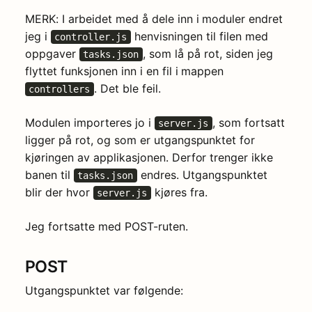
MERK: I arbeidet med å dele inn i moduler endret
jeg i
henvisningen til filen med
controller.js
oppgaver
, som lå på rot, siden jeg
tasks.json
flyttet funksjonen inn i en fil i mappen
. Det ble feil.
controllers
Modulen importeres jo i
, som fortsatt
server.js
ligger på rot, og som er utgangspunktet for
kjøringen av applikasjonen. Derfor trenger ikke
banen til
endres. Utgangspunktet
tasks.json
blir der hvor
kjøres fra.
server.js
Jeg fortsatte med POST-ruten.
POST
Utgangspunktet var følgende: