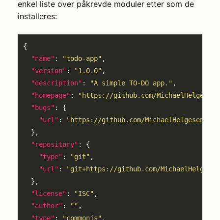
enkel liste over påkrevde moduler etter som de
installeres:
"name"
: 
"todo-app"
"version"
: 
"1.0.0"
"description"
: 
"A simple TO-DO app."
"homepage"
: 
"https://github.com/MichaelHelgesen/
"bugs"
"url"
: 
"https://github.com/MichaelHelgesen/tod
"repository"
"type"
: 
"git"
"url"
: 
"git+https://github.com/MichaelHelgesen
"license"
: 
"ISC"
"author"
: 
""
"type"
: 
"commonjs"