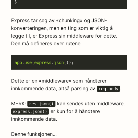
Express tar seg av «chunking» og JSON-
konverteringen, men en ting som er viktig å
legge til, er Express sin middleware for dette.
Den må defineres over rutene:
app
.
use
(
express
.
json
Dette er en «middleware» som håndterer
innkommende data, altså parsing av
.
req.body
MERK:
kan sendes uten middleware.
res.json()
er kun for å håndtere
express.json()
innkommende data.
Denne funksjonen…