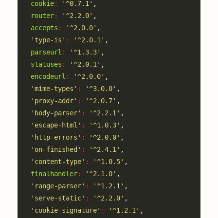
cookie
:
'^0.7.1'
router
:
'^2.2.0'
accepts
:
'^2.0.0'
'type-is'
:
'^2.0.1'
parseurl
:
'^1.3.3'
statuses
:
'^2.0.1'
encodeurl
:
'^2.0.0'
'mime-types'
:
'^3.0.0'
'proxy-addr'
:
'^2.0.7'
'body-parser'
:
'^2.2.1'
'escape-html'
:
'^1.0.3'
'http-errors'
:
'^2.0.0'
'on-finished'
:
'^2.4.1'
'content-type'
:
'^1.0.5'
finalhandler
:
'^2.1.0'
'range-parser'
:
'^1.2.1'
'serve-static'
:
'^2.2.0'
'cookie-signature'
:
'^1.2.1'