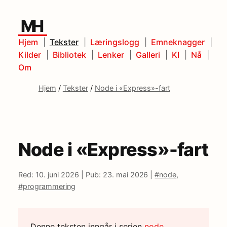
MH
Hjem
Tekster
Læringslogg
Emneknagger
Kilder
Bibliotek
Lenker
Galleri
KI
Nå
Om
Hjem
/
Tekster
/
Node i «Express»-fart
Node i «Express»-fart
Red: 10. juni 2026 |
Pub: 23. mai 2026 |
#node
,
#programmering
Denne teksten inngår i serien
node
.