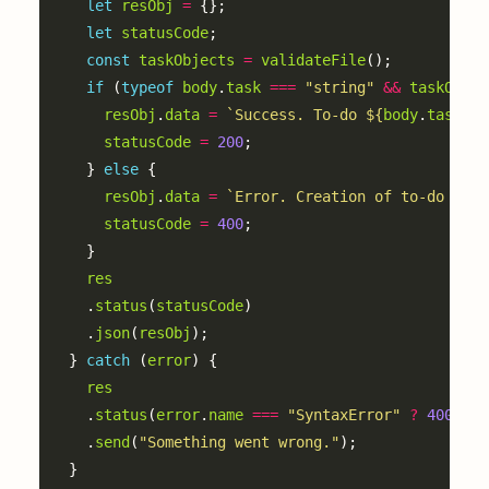
let
resObj
=
let
statusCode
const
taskObjects
=
validateFile
if
 (
typeof
body
.
task
===
"string"
&&
taskObjec
resObj
.
data
=
`Success. To-do 
${
body
.
task
}
 c
statusCode
=
200
    } 
else
resObj
.
data
=
`Error. Creation of to-do 
${
bo
statusCode
=
400
res
    .
status
(
statusCode
    .
json
(
resObj
  } 
catch
 (
error
res
    .
status
(
error
.
name
===
"SyntaxError"
?
400
:
5
    .
send
(
"Something went wrong."