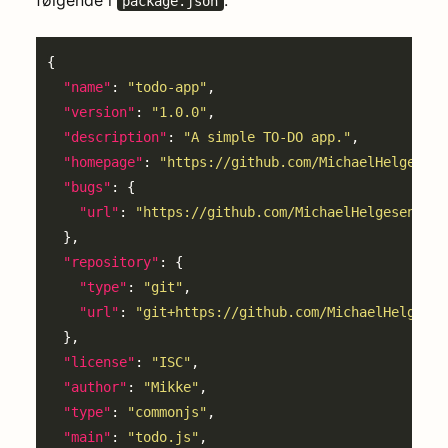
følgende i
:
package.json
"name"
: 
"todo-app"
"version"
: 
"1.0.0"
"description"
: 
"A simple TO-DO app."
"homepage"
: 
"https://github.com/MichaelHelgesen/
"bugs"
"url"
: 
"https://github.com/MichaelHelgesen/tod
"repository"
"type"
: 
"git"
"url"
: 
"git+https://github.com/MichaelHelgesen
"license"
: 
"ISC"
"author"
: 
"Mikke"
"type"
: 
"commonjs"
"main"
: 
"todo.js"