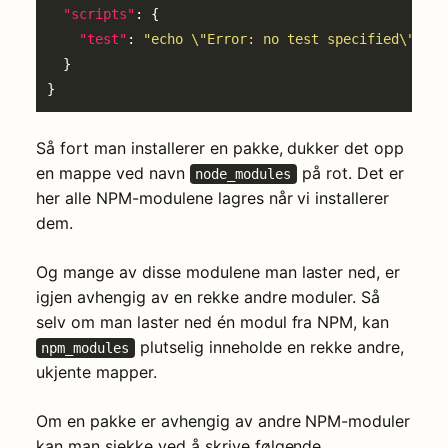
"scripts"
"test"
: 
"echo \"Error: no test specified\" && 
Så fort man installerer en pakke, dukker det opp
en mappe ved navn
på rot. Det er
node_modules
her alle NPM-modulene lagres når vi installerer
dem.
Og mange av disse modulene man laster ned, er
igjen avhengig av en rekke andre moduler. Så
selv om man laster ned én modul fra NPM, kan
plutselig inneholde en rekke andre,
npm_modules
ukjente mapper.
Om en pakke er avhengig av andre NPM-moduler
kan man sjekke ved å skrive følgende