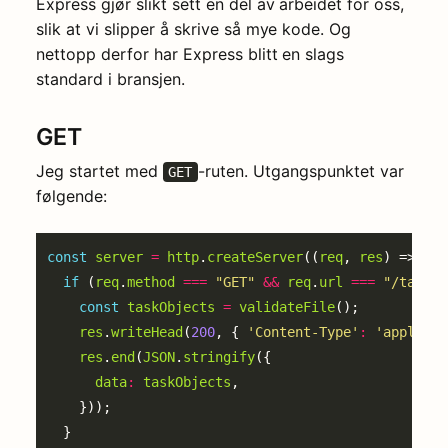
Express gjør slikt sett en del av arbeidet for oss,
slik at vi slipper å skrive så mye kode. Og
nettopp derfor har Express blitt en slags
standard i bransjen.
GET
Jeg startet med
-ruten. Utgangspunktet var
GET
følgende:
const
server
=
http
.
createServer
((
req
, 
res
if
 (
req
.
method
===
"GET"
&&
req
.
url
===
"/tasks"
const
taskObjects
=
validateFile
res
.
writeHead
(
200
, { 
'Content-Type'
:
'applicat
res
.
end
(
JSON
.
stringify
data
:
taskObjects