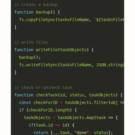
function
backup
fs
.
copyFileSync
(
tasksFileName
, 
`
${
tasksFileName
}
function
writeFile
(
taskObjects
backup
fs
.
writeFileSync
(
tasksFileName
, 
JSON
.
stringify
(
t
function
checkTask
(
id
, 
status
, 
taskObjects
const
checkForID
=
taskObjects
.
filter
(
obj
 => 
obj
if
 (
checkForID
.
length
taskObjects
=
taskObjects
.
map
(
task
if
(
task
.
id
==
id
return
 {...
task
, 
"done"
:
status