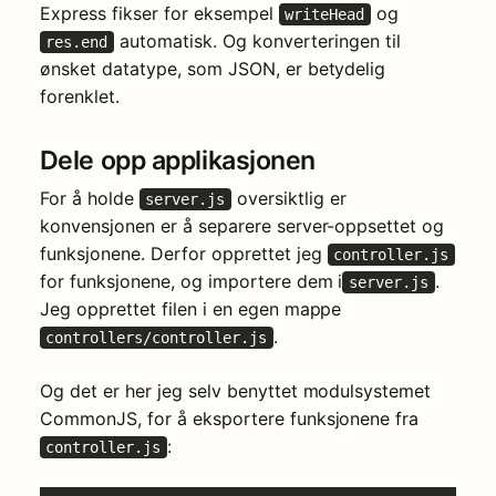
Express fikser for eksempel
og
writeHead
automatisk. Og konverteringen til
res.end
ønsket datatype, som JSON, er betydelig
forenklet.
Dele opp applikasjonen
For å holde
oversiktlig er
server.js
konvensjonen er å separere server-oppsettet og
funksjonene. Derfor opprettet jeg
controller.js
for funksjonene, og importere dem i
.
server.js
Jeg opprettet filen i en egen mappe
.
controllers/controller.js
Og det er her jeg selv benyttet modulsystemet
CommonJS, for å eksportere funksjonene fra
:
controller.js