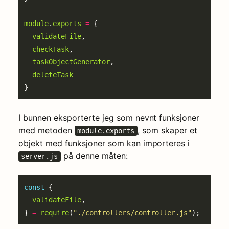
module
.
exports
=
validateFile
checkTask
taskObjectGenerator
deleteTask
I bunnen eksporterte jeg som nevnt funksjoner
med metoden
, som skaper et
module.exports
objekt med funksjoner som kan importeres i
på denne måten:
server.js
const
validateFile
} 
=
require
(
"./controllers/controller.js"