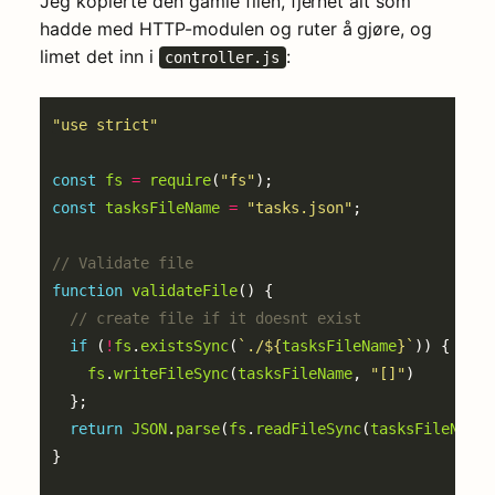
Jeg kopierte den gamle filen, fjernet alt som
hadde med HTTP-modulen og ruter å gjøre, og
limet det inn i
:
controller.js
"use strict"
const
fs
=
require
(
"fs"
const
tasksFileName
=
"tasks.json"
function
validateFile
if
 (
!
fs
.
existsSync
(
`./
${
tasksFileName
}
`
fs
.
writeFileSync
(
tasksFileName
, 
"[]"
return
JSON
.
parse
(
fs
.
readFileSync
(
tasksFileName
,