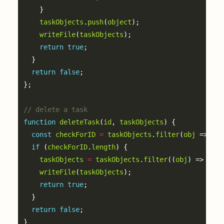
taskObjects
.
push
(
object
writeFile
(
taskObjects
return
true
return
false
function
deleteTask
(
id
, 
taskObjects
const
checkForID
=
taskObjects
.
filter
(
obj
 => 
obj
if
 (
checkForID
.
length
taskObjects
=
taskObjects
.
filter
((
obj
) => 
obj
.
writeFile
(
taskObjects
return
true
return
false