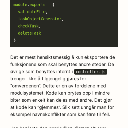
module
.
exports
=
validateFile
taskObjectGenerator
checkTask
deleteTask
Det er mest hensiktsmessig å kun eksportere de
funksjonene som skal benyttes andre steder. De
øvrige som benyttes internt i
controller.js
trenger ikke å tilgjengeliggjøres for
“omverdenen”. Dette er en av fordelene med
modulsystemet. Kode kan brytes opp i mindre
biter som enkelt kan deles med andre. Det gjør
at kode kan “gjemmes”. Slik sett unngår man for
eksempel navnekonflikter som kan føre til feil.