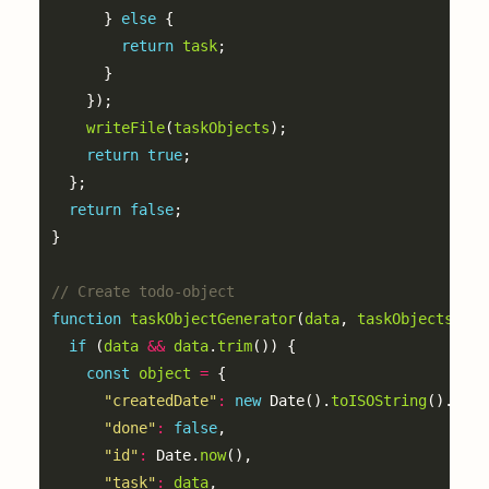
      } 
else
return
task
writeFile
(
taskObjects
return
true
return
false
function
taskObjectGenerator
(
data
, 
taskObjects
if
 (
data
&&
data
.
trim
const
object
=
"createdDate"
:
new
 Date().
toISOString
().
spli
"done"
:
false
"id"
:
 Date.
now
"task"
:
data