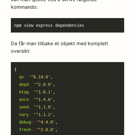
kommando:
Da får man tilbake et objekt med komplett
oversikt:
qs
:
'^6.14.0'
depd
:
'^2.0.0'
etag
:
'^1.8.1'
once
:
'^1.4.0'
send
:
'^1.1.0'
vary
:
'^1.1.2'
debug
:
'^4.4.0'
fresh
:
'^2.0.0'