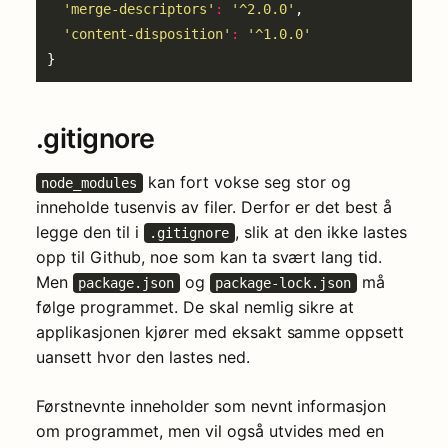
'merge-descriptors'
:
'^2.0.0'
'content-disposition'
:
'^1.0.0'
.gitignore
kan fort vokse seg stor og
node_modules
inneholde tusenvis av filer. Derfor er det best å
legge den til i
, slik at den ikke lastes
.gitignore
opp til Github, noe som kan ta svært lang tid.
Men
og
må
package.json
package-lock.json
følge programmet. De skal nemlig sikre at
applikasjonen kjører med eksakt samme oppsett
uansett hvor den lastes ned.
Førstnevnte inneholder som nevnt informasjon
om programmet, men vil også utvides med en