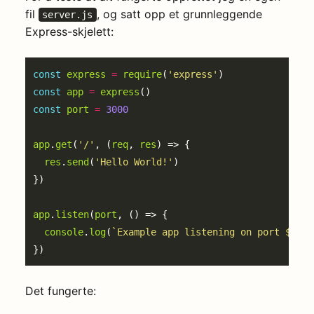
fil
, og satt opp et grunnleggende
server.js
Express-skjelett:
const
express
=
require
(
'express'
const
app
=
express
const
port
=
3000
app
.
get
(
'/'
, (
req
, 
res
res
.
send
(
'Hello World!'
app
.
listen
(
port
console
.
log
(
`Example app listening on port 
${
por
Det fungerte: