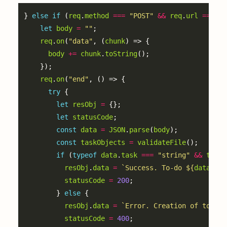
} 
else
if
 (
req
.
method
===
"POST"
&&
req
.
url
===
"/
let
body
=
""
req
.
on
(
"data"
, (
chunk
body
+=
chunk
.
toString
req
.
on
(
"end"
try
let
resObj
=
let
statusCode
const
data
=
JSON
.
parse
(
body
const
taskObjects
=
validateFile
if
 (
typeof
data
.
task
===
"string"
&&
taskO
resObj
.
data
=
`Success. To-do 
${
data
.
tas
statusCode
=
200
        } 
else
resObj
.
data
=
`Error. Creation of to-do 
statusCode
=
400